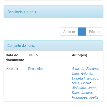
Resultado 1-1 de 1.
Anterior
1
Póximo
Conjunto de itens:
Data do
Título
Autor(es)
documento
2023-01
Entre elas
A-mi, Jo
;
Fonseca,
Cida
;
António,
Doneta Francisco
;
Maia, Glícia
;
Alcântara, Jaína
;
Dala, Jandira
;
Rodrigues, Joélia