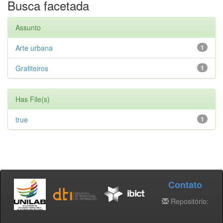
Busca facetada
Assunto
Arte urbana
1
Grafiteiros
1
Has File(s)
true
1
Contato
Repositório: