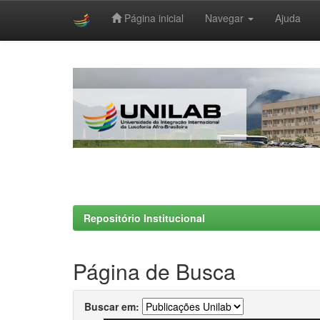
Página inicial
Navegar
Ajuda
Skip
navigation
Repositório Institucional
Página de Busca
Buscar em: