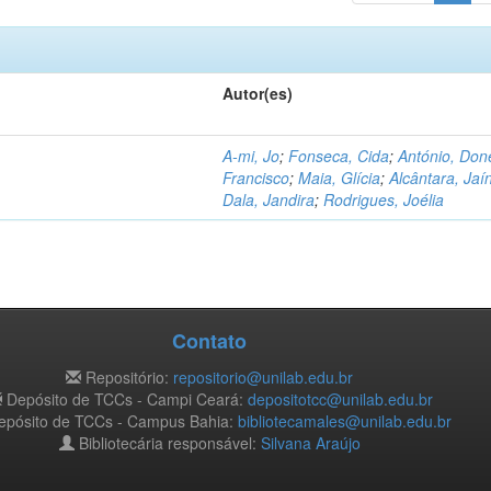
Autor(es)
A-mi, Jo
;
Fonseca, Cida
;
António, Don
Francisco
;
Maia, Glícia
;
Alcântara, Jaí
Dala, Jandira
;
Rodrigues, Joélia
Contato
Repositório:
repositorio@unilab.edu.br
Depósito de TCCs - Campi Ceará:
depositotcc@unilab.edu.br
pósito de TCCs - Campus Bahia:
bibliotecamales@unilab.edu.br
Bibliotecária responsável:
Silvana Araújo