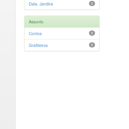
Dala, Jandira
1
Assunto
Contos
1
Grafiteiros
1