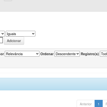
por
Ordenar
Registro(s)
Anterior
1