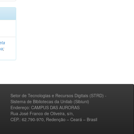
eta
na
;
Setor de Tecnologias e Recursos Digitais (STRD) -
Sistema de Bibliotecas da Unilab (Sibiuni)
Endereço: CAMPUS DAS AURORAS
Rua José Franco de Oliveira, s/n,
CEP.: 62.790-970, Redenção – Ceará – Brasil