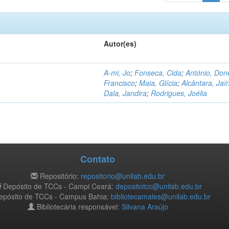
Autor(es)
A-mi, Jo
;
Fonseca, Cida
;
António, Don
Francisco
;
Maia, Glícia
;
Alcântara, Jaí
Dala, Jandira
;
Rodrigues, Joélia
Contato
Repositório:
repositorio@unilab.edu.br
Depósito de TCCs - Campi Ceará:
depositotcc@unilab.edu.br
pósito de TCCs - Campus Bahia:
bibliotecamales@unilab.edu.br
Bibliotecária responsável:
Silvana Araújo