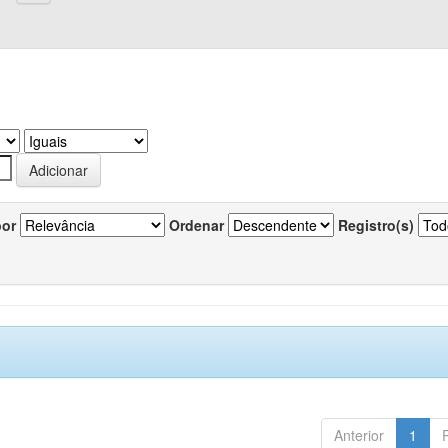
por
Ordenar
Registro(s)
Anterior
1