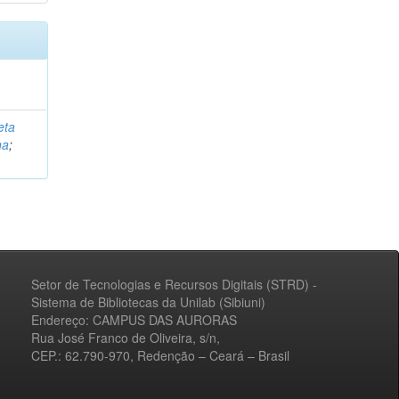
eta
na
;
Setor de Tecnologias e Recursos Digitais (STRD) -
Sistema de Bibliotecas da Unilab (Sibiuni)
Endereço: CAMPUS DAS AURORAS
Rua José Franco de Oliveira, s/n,
CEP.: 62.790-970, Redenção – Ceará – Brasil