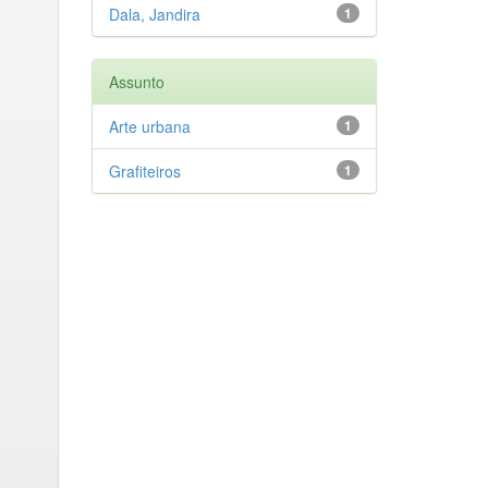
Dala, Jandira
1
Assunto
Arte urbana
1
Grafiteiros
1