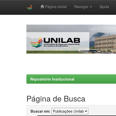
Página inicial
Navegar
Ajuda
Skip
navigation
Repositório Institucional
Página de Busca
Buscar em: