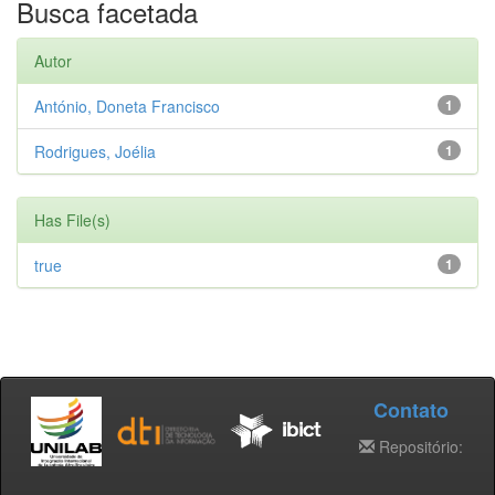
Busca facetada
Autor
António, Doneta Francisco
1
Rodrigues, Joélia
1
Has File(s)
true
1
Contato
Repositório: