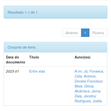
Resultado 1-1 de 1.
Anterior
1
Póximo
Conjunto de itens:
Data do
Título
Autor(es)
documento
2023-01
Entre elas
A-mi, Jo
;
Fonseca,
Cida
;
António,
Doneta Francisco
;
Maia, Glícia
;
Alcântara, Jaína
;
Dala, Jandira
;
Rodrigues, Joélia