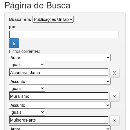
Página de Busca
Buscar em:
por
Filtros correntes: