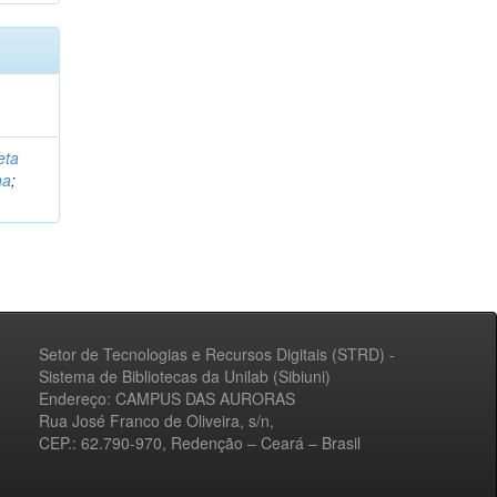
eta
na
;
Setor de Tecnologias e Recursos Digitais (STRD) -
Sistema de Bibliotecas da Unilab (Sibiuni)
Endereço: CAMPUS DAS AURORAS
Rua José Franco de Oliveira, s/n,
CEP.: 62.790-970, Redenção – Ceará – Brasil