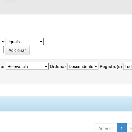
por
Ordenar
Registro(s)
Anterior
1