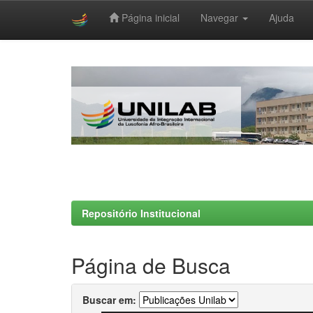
Página inicial
Navegar
Ajuda
Skip
navigation
Repositório Institucional
Página de Busca
Buscar em: