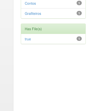
Contos
1
Grafiteiros
1
Has File(s)
true
1