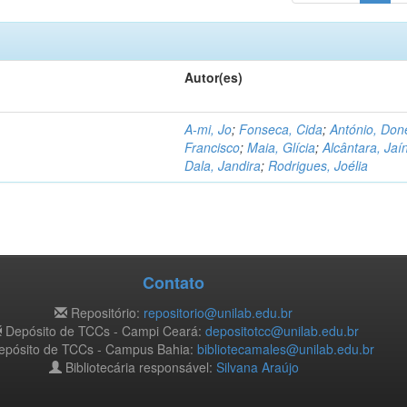
Autor(es)
A-mi, Jo
;
Fonseca, Cida
;
António, Don
Francisco
;
Maia, Glícia
;
Alcântara, Jaí
Dala, Jandira
;
Rodrigues, Joélia
Contato
Repositório:
repositorio@unilab.edu.br
Depósito de TCCs - Campi Ceará:
depositotcc@unilab.edu.br
pósito de TCCs - Campus Bahia:
bibliotecamales@unilab.edu.br
Bibliotecária responsável:
Silvana Araújo