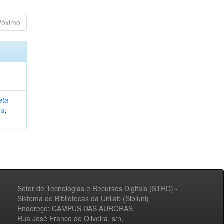
Póximo
eta
na
;
Setor de Tecnologias e Recursos Digitais (STRD) -
Sistema de Bibliotecas da Unilab (Sibiuni)
Endereço: CAMPUS DAS AURORAS
Rua José Franco de Oliveira, s/n,