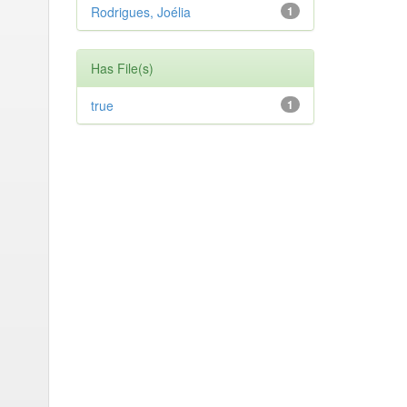
Rodrigues, Joélia
1
Has File(s)
true
1