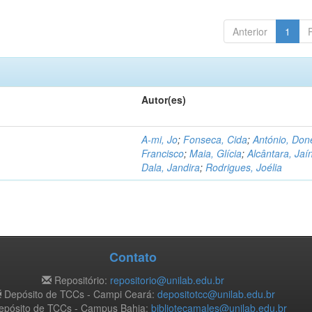
Anterior
1
Autor(es)
A-mi, Jo
;
Fonseca, Cida
;
António, Don
Francisco
;
Maia, Glícia
;
Alcântara, Jaí
Dala, Jandira
;
Rodrigues, Joélia
Contato
Repositório:
repositorio@unilab.edu.br
Depósito de TCCs - Campi Ceará:
depositotcc@unilab.edu.br
pósito de TCCs - Campus Bahia:
bibliotecamales@unilab.edu.br