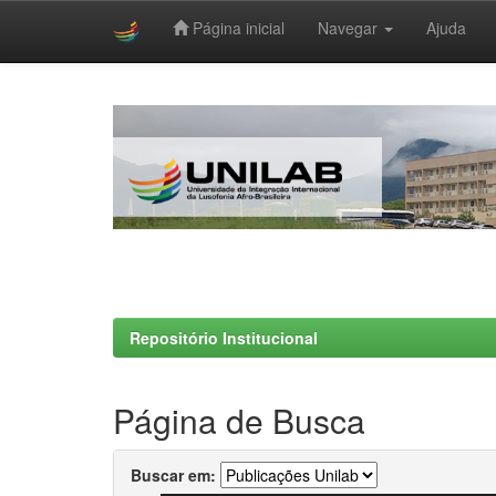
Página inicial
Navegar
Ajuda
Skip
navigation
Repositório Institucional
Página de Busca
Buscar em: