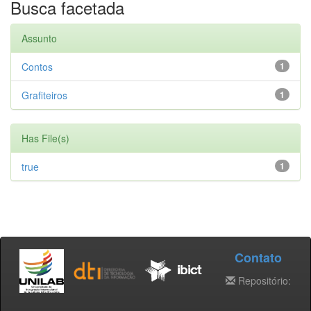
Busca facetada
Assunto
Contos
1
Grafiteiros
1
Has File(s)
true
1
Contato
Repositório: