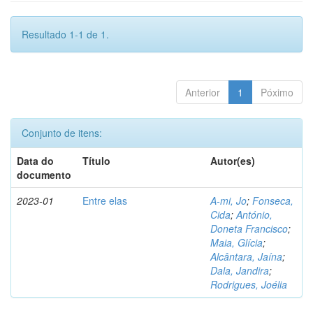
Resultado 1-1 de 1.
Anterior
1
Póximo
Conjunto de itens:
Data do
Título
Autor(es)
documento
2023-01
Entre elas
A-mi, Jo
;
Fonseca,
Cida
;
António,
Doneta Francisco
;
Maia, Glícia
;
Alcântara, Jaína
;
Dala, Jandira
;
Rodrigues, Joélia