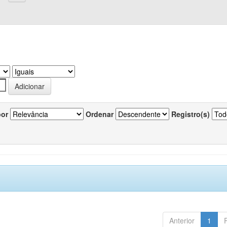
por
Ordenar
Registro(s)
Anterior
1