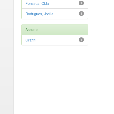
Fonseca, Cida
1
Rodrigues, Joélia
1
Assunto
Graffiti
1