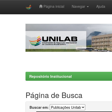
Página inicial
Navegar
Ajuda
Skip
navigation
Repositório Institucional
Página de Busca
Buscar em: