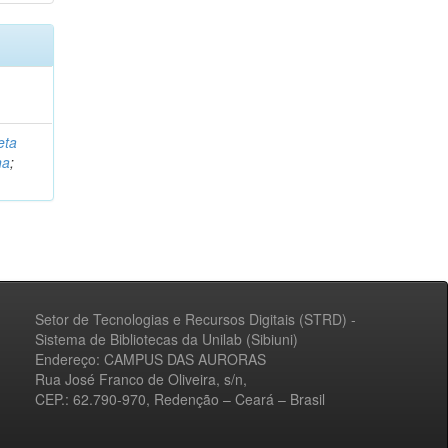
eta
na
;
Setor de Tecnologias e Recursos Digitais (STRD) -
Sistema de Bibliotecas da Unilab (Sibiuni)
Endereço: CAMPUS DAS AURORAS
Rua José Franco de Oliveira, s/n,
CEP.: 62.790-970, Redenção – Ceará – Brasil