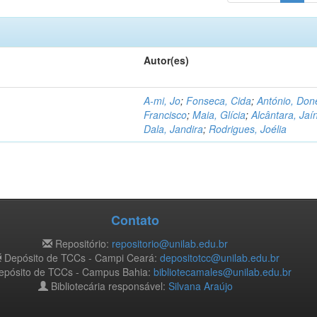
Autor(es)
A-mi, Jo
;
Fonseca, Cida
;
António, Don
Francisco
;
Maia, Glícia
;
Alcântara, Jaí
Dala, Jandira
;
Rodrigues, Joélia
Contato
Repositório:
repositorio@unilab.edu.br
Depósito de TCCs - Campi Ceará:
depositotcc@unilab.edu.br
pósito de TCCs - Campus Bahia:
bibliotecamales@unilab.edu.br
Bibliotecária responsável:
Silvana Araújo