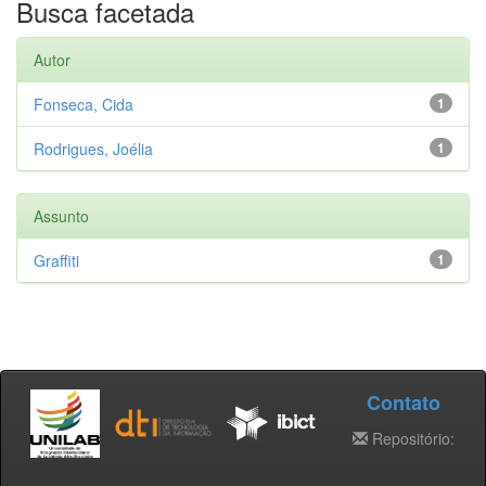
Busca facetada
Autor
Fonseca, Cida
1
Rodrigues, Joélia
1
Assunto
Graffiti
1
Contato
Repositório: