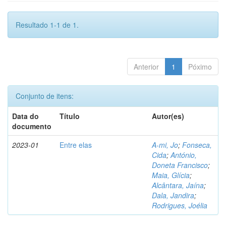
Resultado 1-1 de 1.
Anterior
1
Póximo
Conjunto de itens:
Data do
Título
Autor(es)
documento
2023-01
Entre elas
A-mi, Jo
;
Fonseca,
Cida
;
António,
Doneta Francisco
;
Maia, Glícia
;
Alcântara, Jaína
;
Dala, Jandira
;
Rodrigues, Joélia