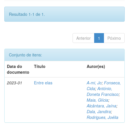
Resultado 1-1 de 1.
Anterior
1
Póximo
Conjunto de itens:
Data do
Título
Autor(es)
documento
2023-01
Entre elas
A-mi, Jo
;
Fonseca,
Cida
;
António,
Doneta Francisco
;
Maia, Glícia
;
Alcântara, Jaína
;
Dala, Jandira
;
Rodrigues, Joélia