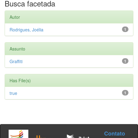
Busca facetada
Autor
Rodrigues, Joélia
1
Assunto
Graffiti
1
Has File(s)
true
1
Contato