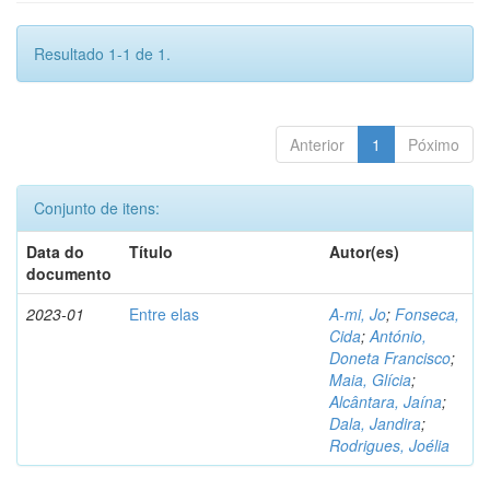
Resultado 1-1 de 1.
Anterior
1
Póximo
Conjunto de itens:
Data do
Título
Autor(es)
documento
2023-01
Entre elas
A-mi, Jo
;
Fonseca,
Cida
;
António,
Doneta Francisco
;
Maia, Glícia
;
Alcântara, Jaína
;
Dala, Jandira
;
Rodrigues, Joélia