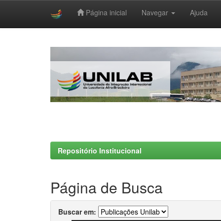
Página inicial
Navegar
Ajuda
Skip
navigation
Repositório Institucional
Página de Busca
Buscar em: