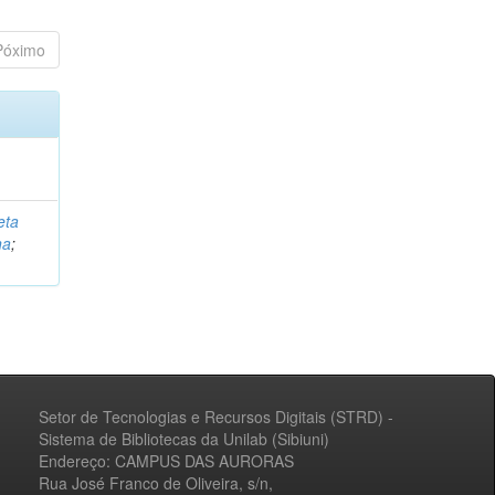
Póximo
eta
na
;
Setor de Tecnologias e Recursos Digitais (STRD) -
Sistema de Bibliotecas da Unilab (Sibiuni)
Endereço: CAMPUS DAS AURORAS
Rua José Franco de Oliveira, s/n,