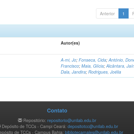
Anterior
1
Autor(es)
A-mi, Jo
;
Fonseca, Cida
;
António, Don
Francisco
;
Maia, Glícia
;
Alcântara, Jaí
Dala, Jandira
;
Rodrigues, Joélia
Contato
Repositório:
repositorio@unilab.edu.br
Depósito de TCCs - Campi Ceará:
depositotcc@unilab.edu.br
pósito de TCCs - Campus Bahia:
bibliotecamales@unilab.edu.br