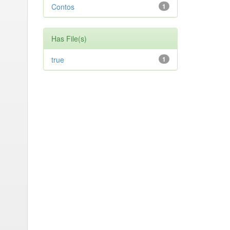
Contos
1
Has File(s)
true
1