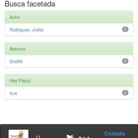
Busca facetada
Autor
Rodrigues, Joélia
1
Assunto
Graffiti
1
Has File(s)
true
1
Contato