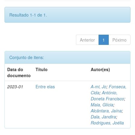
Resultado 1-1 de 1.
Anterior
1
Póximo
Conjunto de itens:
Data do
Título
Autor(es)
documento
2023-01
Entre elas
A-mi, Jo
;
Fonseca,
Cida
;
António,
Doneta Francisco
;
Maia, Glícia
;
Alcântara, Jaína
;
Dala, Jandira
;
Rodrigues, Joélia