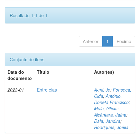
Resultado 1-1 de 1.
Anterior
1
Póximo
Conjunto de itens:
Data do
Título
Autor(es)
documento
2023-01
Entre elas
A-mi, Jo
;
Fonseca,
Cida
;
António,
Doneta Francisco
;
Maia, Glícia
;
Alcântara, Jaína
;
Dala, Jandira
;
Rodrigues, Joélia