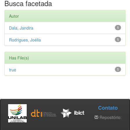
Busca facetada
Autor
Dala, Jandira
1
Rodrigues, Joélia
1
Has File(s)
true
1
Contato
Repositório: