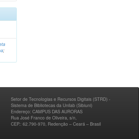
eta
na
;
Setor de Tecnologias e Recursos Digitais (STRD) -
Sistema de Bibliotecas da Unilab (Sibiuni)
Endereço: CAMPUS DAS AURORAS
Rua José Franco de Oliveira, s/n,
CEP.: 62.790-970, Redenção – Ceará – Brasil