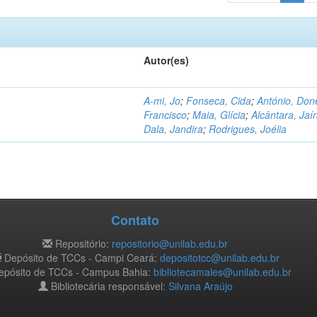
Autor(es)
A-mi, Jo
;
Fonseca, Cida
;
António, Don
Francisco
;
Maia, Glícia
;
Alcântara, Jaí
Dala, Jandira
;
Rodrigues, Joélia
Contato
Repositório:
repositorio@unilab.edu.br
Depósito de TCCs - Campi Ceará:
depositotcc@unilab.edu.br
pósito de TCCs - Campus Bahia:
bibliotecamales@unilab.edu.br
Bibliotecária responsável:
Silvana Araújo