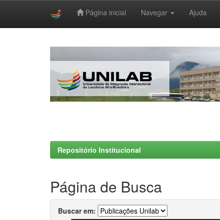
Página inicial
Navegar
Ajuda
Skip
navigation
Repositório Institucional
Página de Busca
Buscar em: