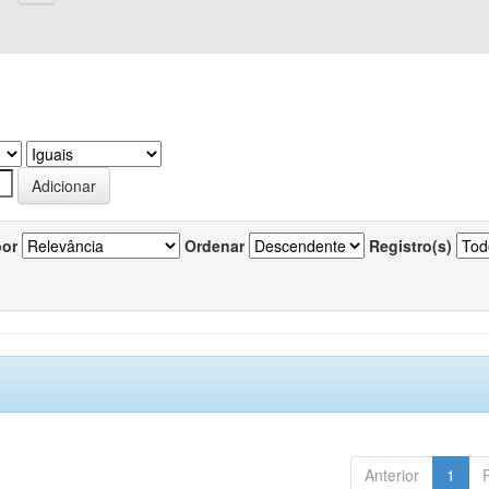
por
Ordenar
Registro(s)
Anterior
1