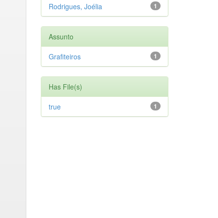
Rodrigues, Joélia
1
Assunto
Grafiteiros
1
Has File(s)
true
1