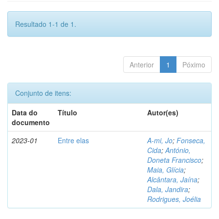
Resultado 1-1 de 1.
Anterior
1
Póximo
Conjunto de itens:
Data do
Título
Autor(es)
documento
2023-01
Entre elas
A-mi, Jo
;
Fonseca,
Cida
;
António,
Doneta Francisco
;
Maia, Glícia
;
Alcântara, Jaína
;
Dala, Jandira
;
Rodrigues, Joélia