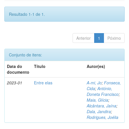
Resultado 1-1 de 1.
Anterior
1
Póximo
Conjunto de itens:
Data do
Título
Autor(es)
documento
2023-01
Entre elas
A-mi, Jo
;
Fonseca,
Cida
;
António,
Doneta Francisco
;
Maia, Glícia
;
Alcântara, Jaína
;
Dala, Jandira
;
Rodrigues, Joélia