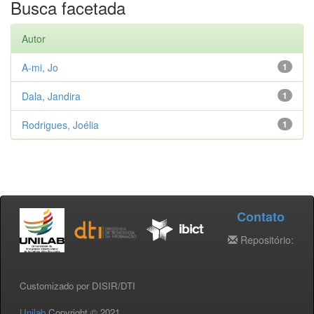
Busca facetada
Autor
A-mi, Jo
1
Dala, Jandira
1
Rodrigues, Joélia
1
Contato
Repositório:
Customizado por DISIR/DTI
Unilab
Copyright © 2021