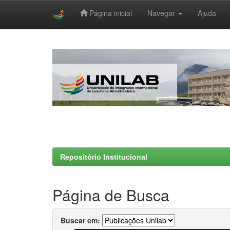
Página inicial
Navegar
Ajuda
Skip
navigation
Repositório Institucional
Página de Busca
Buscar em: