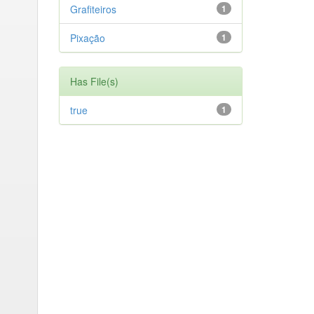
Grafiteiros
1
Pixação
1
Has File(s)
true
1