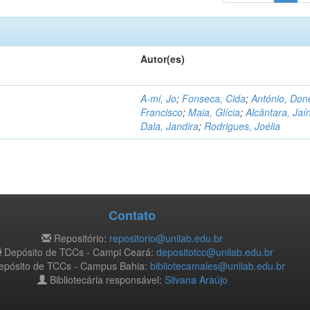
Autor(es)
A-mi, Jo
;
Fonseca, Cida
;
António, Don
Francisco
;
Maia, Glícia
;
Alcântara, Jaí
Dala, Jandira
;
Rodrigues, Joélia
Contato
Repositório:
repositorio@unilab.edu.br
Depósito de TCCs - Campi Ceará:
depositotcc@unilab.edu.br
pósito de TCCs - Campus Bahia:
bibliotecamales@unilab.edu.br
Bibliotecária responsável:
Silvana Araújo