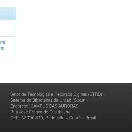
eta
na
;
Setor de Tecnologias e Recursos Digitais (STRD) -
Sistema de Bibliotecas da Unilab (Sibiuni)
Endereço: CAMPUS DAS AURORAS
Rua José Franco de Oliveira, s/n,
CEP.: 62.790-970, Redenção – Ceará – Brasil