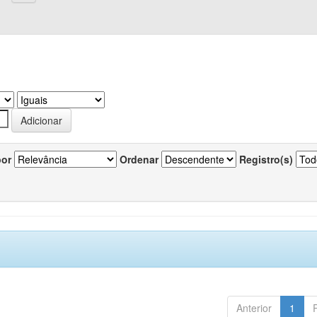
por
Ordenar
Registro(s)
Anterior
1