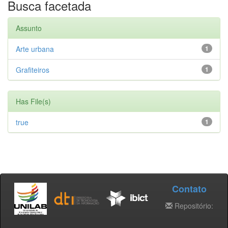
Busca facetada
Assunto
Arte urbana
1
Grafiteiros
1
Has File(s)
true
1
Contato
Repositório: