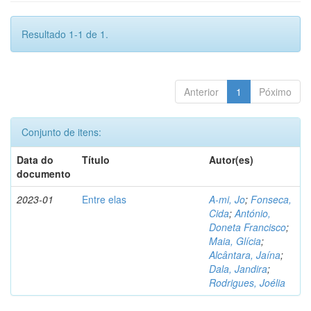
Resultado 1-1 de 1.
Anterior
1
Póximo
Conjunto de itens:
Data do
Título
Autor(es)
documento
2023-01
Entre elas
A-mi, Jo
;
Fonseca,
Cida
;
António,
Doneta Francisco
;
Maia, Glícia
;
Alcântara, Jaína
;
Dala, Jandira
;
Rodrigues, Joélia