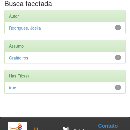
Busca facetada
Autor
Rodrigues, Joélia
1
Assunto
Grafiteiros
1
Has File(s)
true
1
Contato