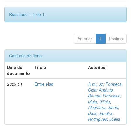
Resultado 1-1 de 1.
Anterior
1
Póximo
Conjunto de itens:
Data do
Título
Autor(es)
documento
2023-01
Entre elas
A-mi, Jo
;
Fonseca,
Cida
;
António,
Doneta Francisco
;
Maia, Glícia
;
Alcântara, Jaína
;
Dala, Jandira
;
Rodrigues, Joélia