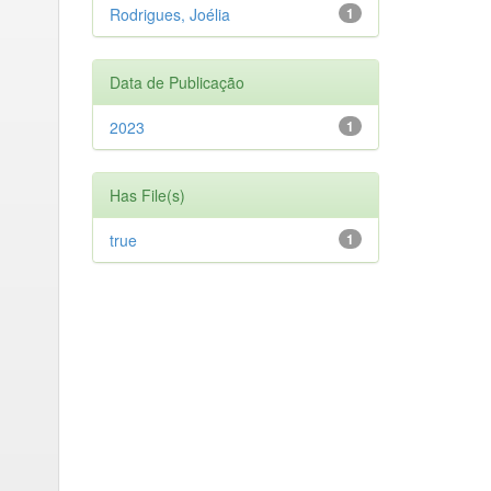
Rodrigues, Joélia
1
Data de Publicação
2023
1
Has File(s)
true
1