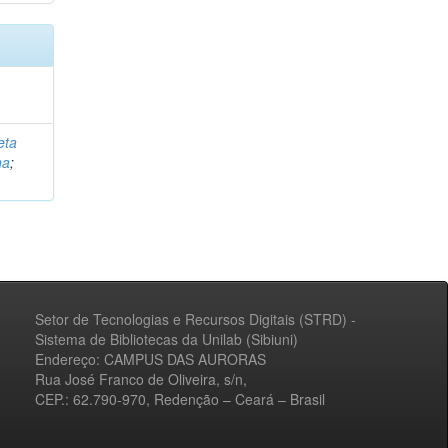
eta
na
;
Setor de Tecnologias e Recursos Digitais (STRD) -
Sistema de Bibliotecas da Unilab (Sibiuni)
Endereço: CAMPUS DAS AURORAS
Rua José Franco de Oliveira, s/n,
CEP.: 62.790-970, Redenção – Ceará – Brasil