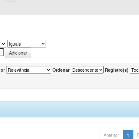
por
Ordenar
Registro(s)
Anterior
1