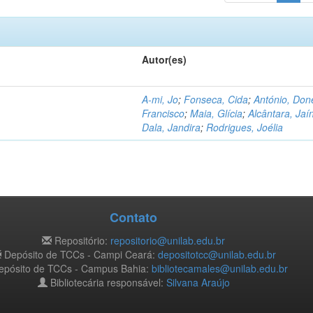
Autor(es)
A-mi, Jo
;
Fonseca, Cida
;
António, Don
Francisco
;
Maia, Glícia
;
Alcântara, Jaí
Dala, Jandira
;
Rodrigues, Joélia
Contato
Repositório:
repositorio@unilab.edu.br
Depósito de TCCs - Campi Ceará:
depositotcc@unilab.edu.br
pósito de TCCs - Campus Bahia:
bibliotecamales@unilab.edu.br
Bibliotecária responsável:
Silvana Araújo