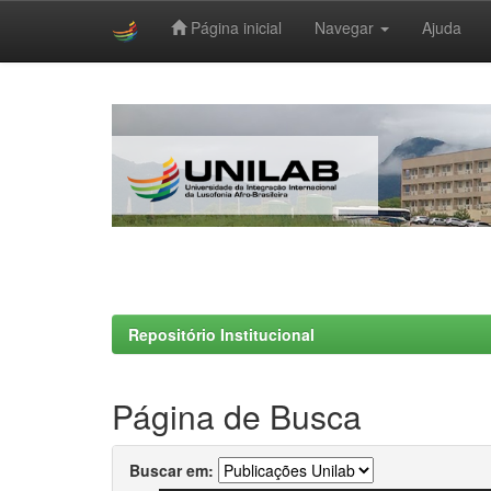
Página inicial
Navegar
Ajuda
Skip
navigation
Repositório Institucional
Página de Busca
Buscar em: