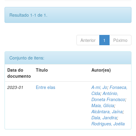
Resultado 1-1 de 1.
Anterior
1
Póximo
Conjunto de itens:
Data do
Título
Autor(es)
documento
2023-01
Entre elas
A-mi, Jo
;
Fonseca,
Cida
;
António,
Doneta Francisco
;
Maia, Glícia
;
Alcântara, Jaína
;
Dala, Jandira
;
Rodrigues, Joélia