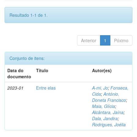
Resultado 1-1 de 1.
Anterior
1
Póximo
Conjunto de itens:
Data do
Título
Autor(es)
documento
2023-01
Entre elas
A-mi, Jo
;
Fonseca,
Cida
;
António,
Doneta Francisco
;
Maia, Glícia
;
Alcântara, Jaína
;
Dala, Jandira
;
Rodrigues, Joélia