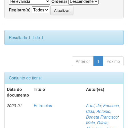
Ordenar
Registro(s)
Resultado 1-1 de 1.
Anterior
1
Póximo
Conjunto de itens:
Data do
Título
Autor(es)
documento
2023-01
Entre elas
A-mi, Jo
;
Fonseca,
Cida
;
António,
Doneta Francisco
;
Maia, Glícia
;