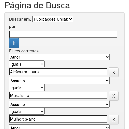
Página de Busca
Buscar em:
por
Filtros correntes: