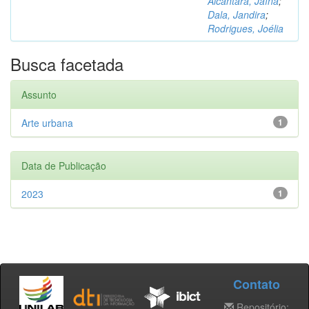
Alcântara, Jaína
;
Dala, Jandira
;
Rodrigues, Joélia
Busca facetada
Assunto
Arte urbana
1
Data de Publicação
2023
1
Contato
Repositório: