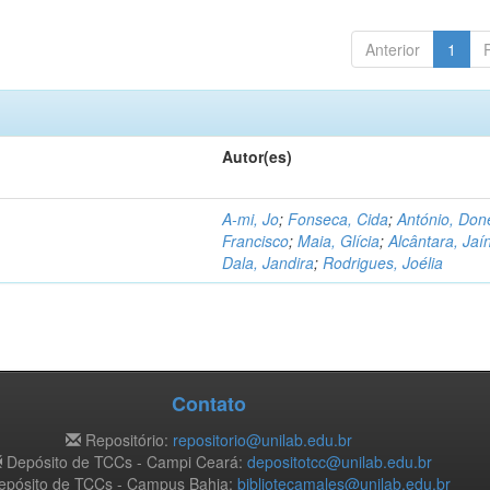
Anterior
1
Autor(es)
A-mi, Jo
;
Fonseca, Cida
;
António, Don
Francisco
;
Maia, Glícia
;
Alcântara, Jaí
Dala, Jandira
;
Rodrigues, Joélia
Contato
Repositório:
repositorio@unilab.edu.br
Depósito de TCCs - Campi Ceará:
depositotcc@unilab.edu.br
pósito de TCCs - Campus Bahia:
bibliotecamales@unilab.edu.br