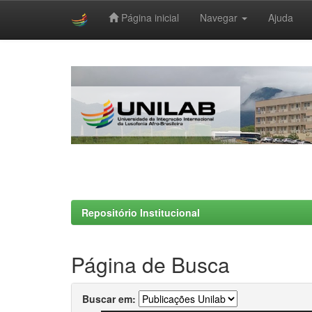
Página inicial
Navegar
Ajuda
Skip
navigation
Repositório Institucional
Página de Busca
Buscar em: