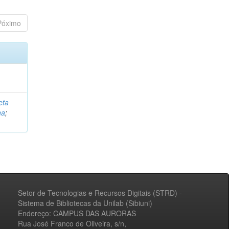
Póximo
eta
na
;
Setor de Tecnologias e Recursos Digitais (STRD) -
Sistema de Bibliotecas da Unilab (Sibiuni)
Endereço: CAMPUS DAS AURORAS
Rua José Franco de Oliveira, s/n,