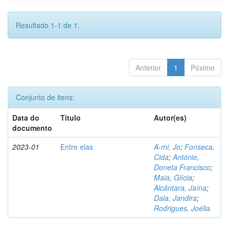
Resultado 1-1 de 1.
Anterior
1
Póximo
Conjunto de itens:
Data do
Título
Autor(es)
documento
2023-01
Entre elas
A-mi, Jo
;
Fonseca,
Cida
;
António,
Doneta Francisco
;
Maia, Glícia
;
Alcântara, Jaína
;
Dala, Jandira
;
Rodrigues, Joélia