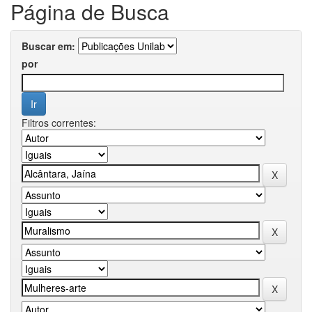
Página de Busca
Buscar em:
por
Filtros correntes: