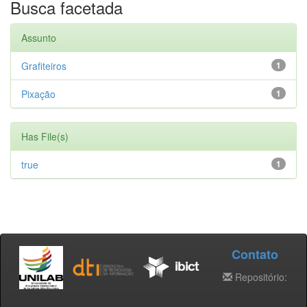
Busca facetada
Assunto
Grafiteiros
1
Pixação
1
Has File(s)
true
1
Contato
Repositório: