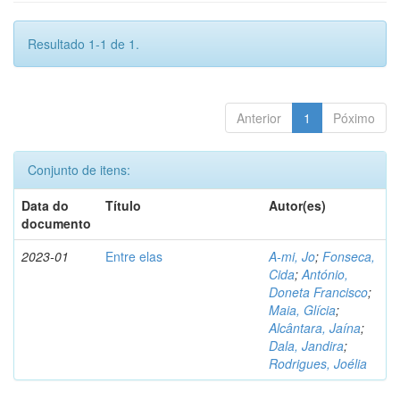
Resultado 1-1 de 1.
Anterior
1
Póximo
Conjunto de itens:
Data do
Título
Autor(es)
documento
2023-01
Entre elas
A-mi, Jo
;
Fonseca,
Cida
;
António,
Doneta Francisco
;
Maia, Glícia
;
Alcântara, Jaína
;
Dala, Jandira
;
Rodrigues, Joélia