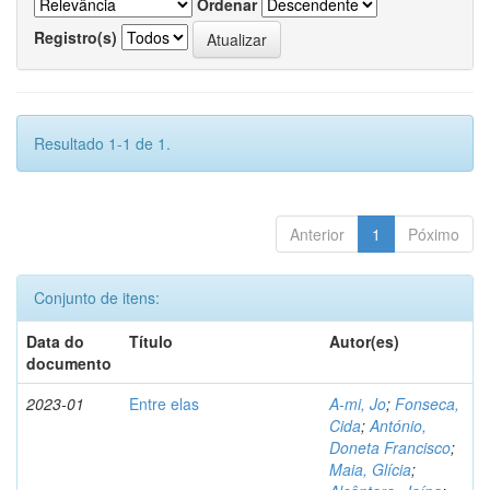
Ordenar
Registro(s)
Resultado 1-1 de 1.
Anterior
1
Póximo
Conjunto de itens:
Data do
Título
Autor(es)
documento
2023-01
Entre elas
A-mi, Jo
;
Fonseca,
Cida
;
António,
Doneta Francisco
;
Maia, Glícia
;