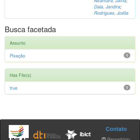
Alcântara, Jaína
;
Dala, Jandira
;
Rodrigues, Joélia
Busca facetada
Assunto
Pixação
1
Has File(s)
true
1
Contato
Repositório: