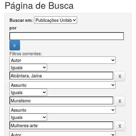
Página de Busca
Buscar em:
por
Filtros correntes: