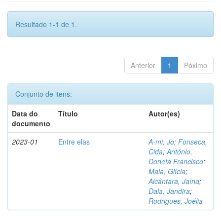
Resultado 1-1 de 1.
Anterior
1
Póximo
Conjunto de itens:
Data do
Título
Autor(es)
documento
2023-01
Entre elas
A-mi, Jo
;
Fonseca,
Cida
;
António,
Doneta Francisco
;
Maia, Glícia
;
Alcântara, Jaína
;
Dala, Jandira
;
Rodrigues, Joélia