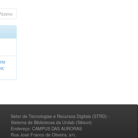
Póximo
eta
na
;
Setor de Tecnologias e Recursos Digitais (STRD) -
Sistema de Bibliotecas da Unilab (Sibiuni)
Endereço: CAMPUS DAS AURORAS
Rua José Franco de Oliveira, s/n,