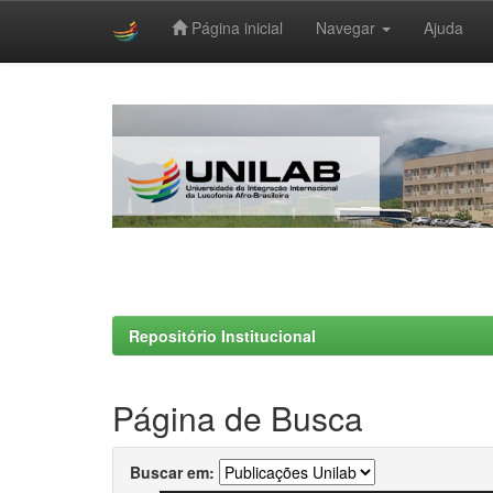
Página inicial
Navegar
Ajuda
Skip
navigation
Repositório Institucional
Página de Busca
Buscar em: