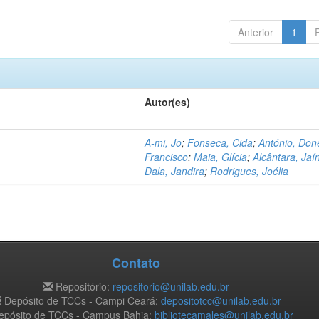
Anterior
1
Autor(es)
A-mi, Jo
;
Fonseca, Cida
;
António, Don
Francisco
;
Maia, Glícia
;
Alcântara, Jaí
Dala, Jandira
;
Rodrigues, Joélia
Contato
Repositório:
repositorio@unilab.edu.br
Depósito de TCCs - Campi Ceará:
depositotcc@unilab.edu.br
pósito de TCCs - Campus Bahia:
bibliotecamales@unilab.edu.br