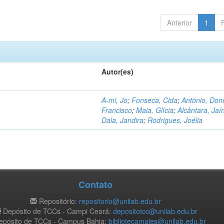
Anterior
1
Autor(es)
A-mi, Jo
;
Fonseca, Cida
;
António, Don
Francisco
;
Maia, Glícia
;
Alcântara, Jaí
Dala, Jandira
;
Rodrigues, Joélia
Contato
Repositório:
repositorio@unilab.edu.br
Depósito de TCCs - Campi Ceará:
depositotcc@unilab.edu.br
pósito de TCCs - Campus Bahia:
bibliotecamales@unilab.edu.br