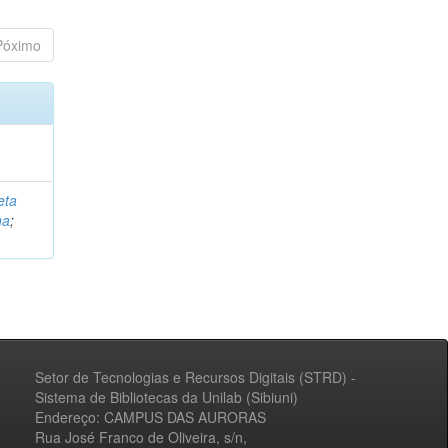
Póximo
eta
na
;
Setor de Tecnologias e Recursos Digitais (STRD) -
Sistema de Bibliotecas da Unilab (Sibiuni)
Endereço: CAMPUS DAS AURORAS
Rua José Franco de Oliveira, s/n,