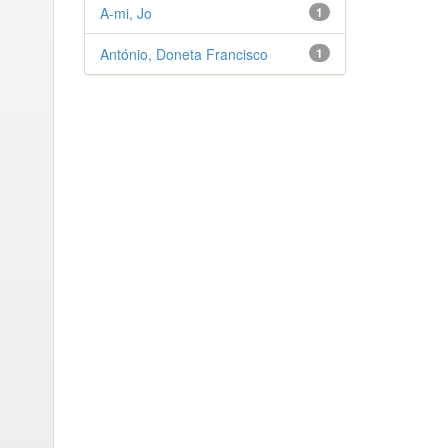
A-mi, Jo
1
António, Doneta Francisco
1