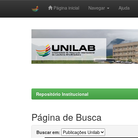
Página inicial
Navegar
Ajuda
Skip
navigation
Repositório Institucional
Página de Busca
Buscar em: