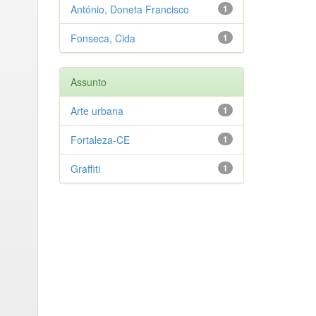
António, Doneta Francisco
1
Fonseca, Cida
1
Assunto
Arte urbana
1
Fortaleza-CE
1
Graffiti
1