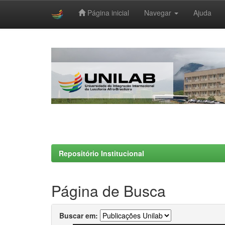
Página inicial
Navegar
Ajuda
Skip
navigation
Repositório Institucional
Página de Busca
Buscar em: