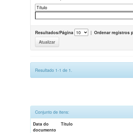
Resultados/Página
|
Ordenar registros 
Resultado 1-1 de 1.
Conjunto de itens:
Data do
Título
documento