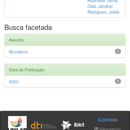
Alcântara, Jaína
;
Dala, Jandira
;
Rodrigues, Joélia
Busca facetada
Assunto
Muralismo
1
Data de Publicação
2023
1
Contato
Repositório: