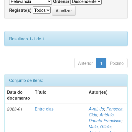
Ordenar
Registro(s)
Resultado 1-1 de 1.
Anterior
1
Póximo
Conjunto de itens:
Data do
Título
Autor(es)
documento
2023-01
Entre elas
A-mi, Jo
;
Fonseca,
Cida
;
António,
Doneta Francisco
;
Maia, Glícia
;