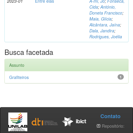
2023-01
Entre elas
A-mi, Jo
;
Fonseca,
Cida
;
António,
Doneta Francisco
;
Maia, Glícia
;
Alcântara, Jaína
;
Dala, Jandira
;
Rodrigues, Joélia
Busca facetada
Assunto
Grafiteiros
1
Contato
Repositório: