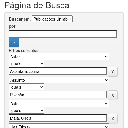
Página de Busca
Buscar em:
por
Filtros correntes: