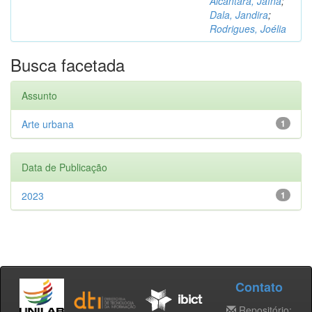
Alcântara, Jaína
;
Dala, Jandira
;
Rodrigues, Joélia
Busca facetada
Assunto
Arte urbana
1
Data de Publicação
2023
1
Contato
Repositório: