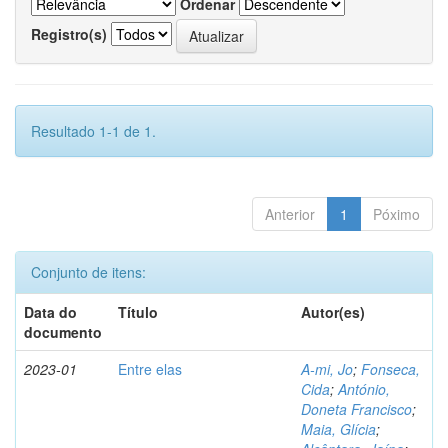
Ordenar
Registro(s)
Resultado 1-1 de 1.
Anterior
1
Póximo
Conjunto de itens:
Data do
Título
Autor(es)
documento
2023-01
Entre elas
A-mi, Jo
;
Fonseca,
Cida
;
António,
Doneta Francisco
;
Maia, Glícia
;