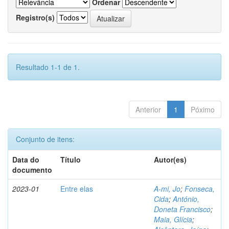
Ordenar
Registro(s)
Resultado 1-1 de 1.
Anterior
1
Póximo
Conjunto de itens:
Data do
Título
Autor(es)
documento
2023-01
Entre elas
A-mi, Jo
;
Fonseca,
Cida
;
António,
Doneta Francisco
;
Maia, Glícia
;