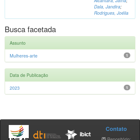
Alcântara, Jaína
;
Dala, Jandira
;
Rodrigues, Joélia
Busca facetada
Assunto
Mulheres-arte
1
Data de Publicação
2023
1
Contato
Repositório: