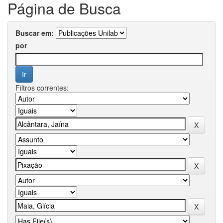
Página de Busca
Buscar em:
por
Filtros correntes: