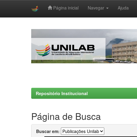
Página inicial
Navegar
Ajuda
Skip
navigation
Repositório Institucional
Página de Busca
Buscar em: