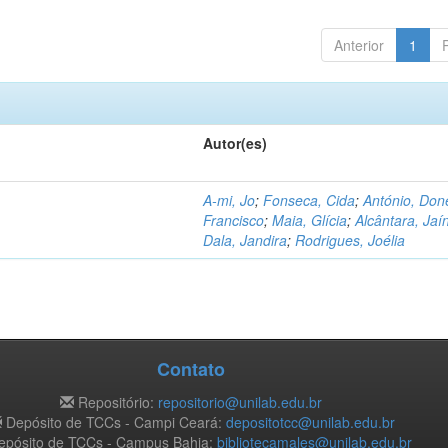
Anterior
1
Autor(es)
A-mi, Jo
;
Fonseca, Cida
;
António, Don
Francisco
;
Maia, Glícia
;
Alcântara, Jaí
Dala, Jandira
;
Rodrigues, Joélia
Contato
Repositório:
repositorio@unilab.edu.br
Depósito de TCCs - Campi Ceará:
depositotcc@unilab.edu.br
pósito de TCCs - Campus Bahia:
bibliotecamales@unilab.edu.br