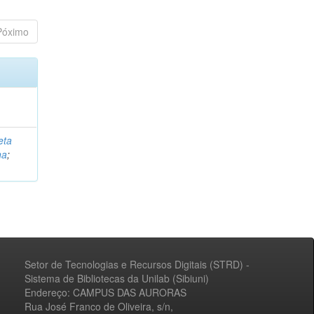
Póximo
eta
na
;
Setor de Tecnologias e Recursos Digitais (STRD) -
Sistema de Bibliotecas da Unilab (Sibiuni)
Endereço: CAMPUS DAS AURORAS
Rua José Franco de Oliveira, s/n,