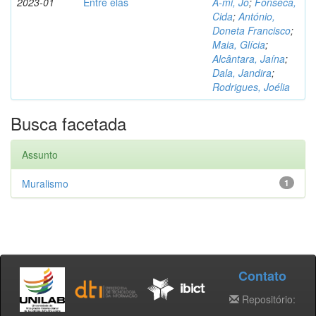
2023-01
Entre elas
A-mi, Jo
;
Fonseca,
Cida
;
António,
Doneta Francisco
;
Maia, Glícia
;
Alcântara, Jaína
;
Dala, Jandira
;
Rodrigues, Joélia
Busca facetada
Assunto
Muralismo
1
Contato
Repositório: