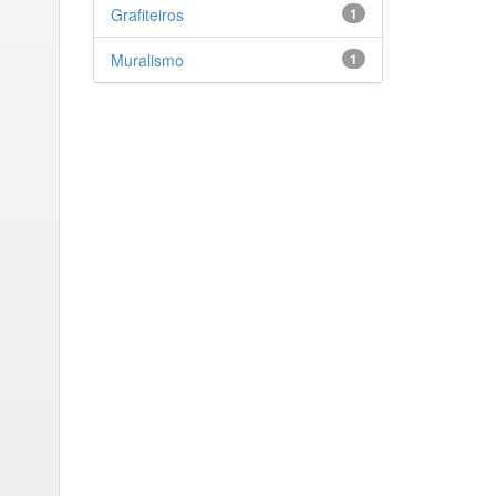
Grafiteiros
1
Muralismo
1