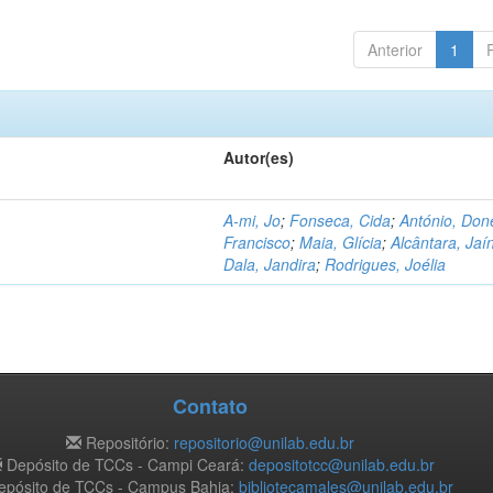
Anterior
1
Autor(es)
A-mi, Jo
;
Fonseca, Cida
;
António, Don
Francisco
;
Maia, Glícia
;
Alcântara, Jaí
Dala, Jandira
;
Rodrigues, Joélia
Contato
Repositório:
repositorio@unilab.edu.br
Depósito de TCCs - Campi Ceará:
depositotcc@unilab.edu.br
pósito de TCCs - Campus Bahia:
bibliotecamales@unilab.edu.br