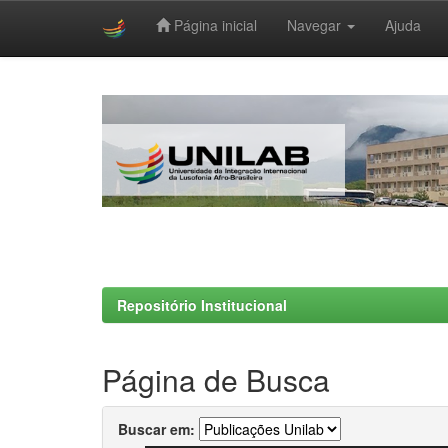
Página inicial
Navegar
Ajuda
Skip
navigation
Repositório Institucional
Página de Busca
Buscar em: