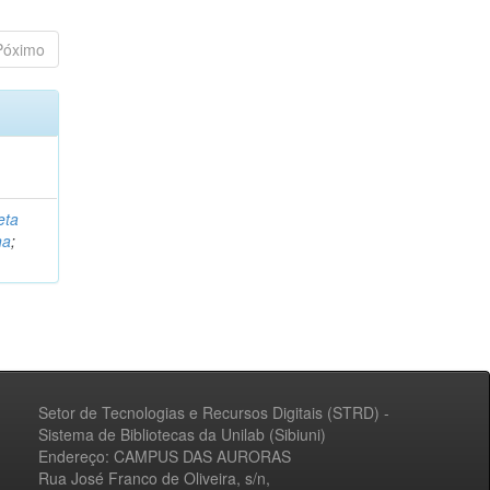
Póximo
eta
na
;
Setor de Tecnologias e Recursos Digitais (STRD) -
Sistema de Bibliotecas da Unilab (Sibiuni)
Endereço: CAMPUS DAS AURORAS
Rua José Franco de Oliveira, s/n,