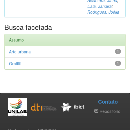
Alcântara, Jaína
;
Dala, Jandira
;
Rodrigues, Joélia
Busca facetada
Assunto
Arte urbana
1
Graffiti
1
Contato
Repositório: