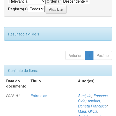
Ordenar
Registro(s)
Resultado 1-1 de 1.
Anterior
1
Póximo
Conjunto de itens:
Data do
Título
Autor(es)
documento
2023-01
Entre elas
A-mi, Jo
;
Fonseca,
Cida
;
António,
Doneta Francisco
;
Maia, Glícia
;