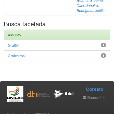
Alcântara, Jaína
;
Dala, Jandira
;
Rodrigues, Joélia
Busca facetada
Assunto
Graffiti
1
Grafiteiros
1
Contato
Repositório: