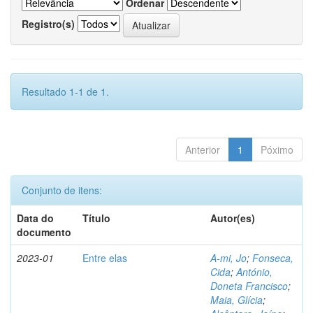
Ordenar
Registro(s)
Resultado 1-1 de 1.
Anterior
1
Póximo
Conjunto de itens:
Data do
Título
Autor(es)
documento
2023-01
Entre elas
A-mi, Jo
;
Fonseca,
Cida
;
António,
Doneta Francisco
;
Maia, Glícia
;