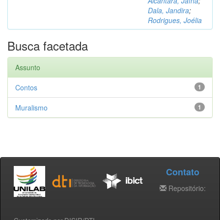
Alcântara, Jaína
;
Dala, Jandira
;
Rodrigues, Joélia
Busca facetada
Assunto
Contos
1
Muralismo
1
Contato
Repositório: