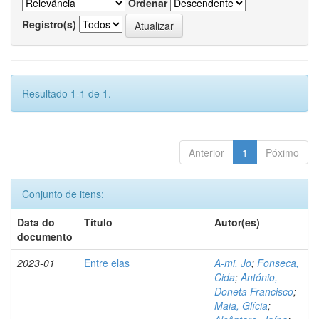
Ordenar
Registro(s)
Resultado 1-1 de 1.
Anterior
1
Póximo
Conjunto de itens:
Data do
Título
Autor(es)
documento
2023-01
Entre elas
A-mi, Jo
;
Fonseca,
Cida
;
António,
Doneta Francisco
;
Maia, Glícia
;