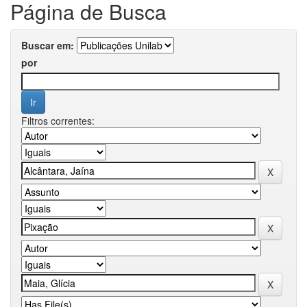
Página de Busca
Buscar em:
por
Filtros correntes: