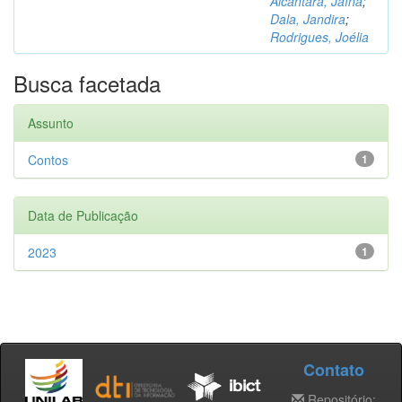
Alcântara, Jaína
;
Dala, Jandira
;
Rodrigues, Joélia
Busca facetada
Assunto
Contos
1
Data de Publicação
2023
1
Contato
Repositório: