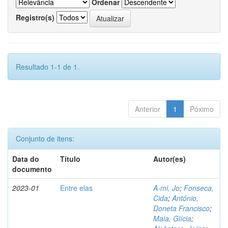
Ordenar
Registro(s)
Resultado 1-1 de 1.
Anterior
1
Póximo
Conjunto de itens:
Data do
Título
Autor(es)
documento
2023-01
Entre elas
A-mi, Jo
;
Fonseca,
Cida
;
António,
Doneta Francisco
;
Maia, Glícia
;