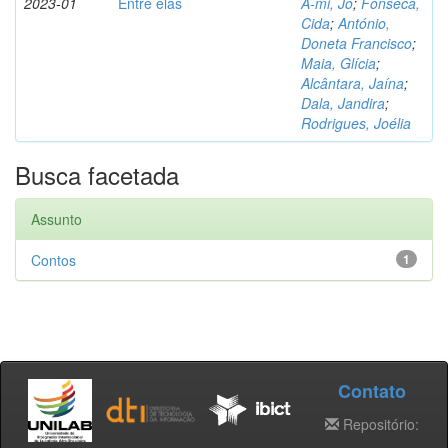
2023-01
Entre elas
A-mi, Jo
;
Fonseca,
Cida
;
António,
Doneta Francisco
;
Maia, Glícia
;
Alcântara, Jaína
;
Dala, Jandira
;
Rodrigues, Joélia
Busca facetada
Assunto
Contos
1
Contato
Repositório: