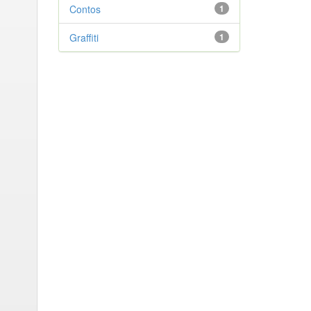
Contos
1
Graffiti
1