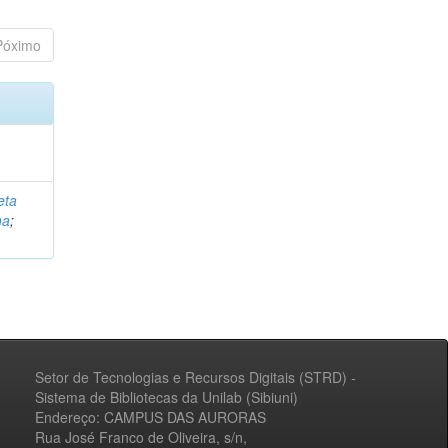
Póximo
eta
na
;
Setor de Tecnologias e Recursos Digitais (STRD) -
Sistema de Bibliotecas da Unilab (Sibiuni)
Endereço: CAMPUS DAS AURORAS
Rua José Franco de Oliveira, s/n,