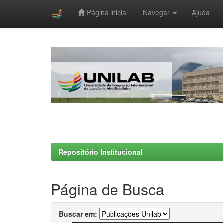
Página inicial
Navegar
Ajuda
Skip
navigation
Repositório Institucional
Página de Busca
Buscar em: