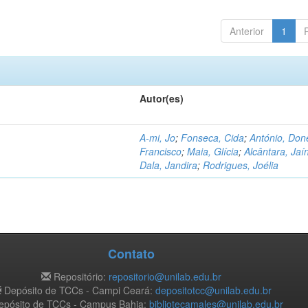
Anterior
1
Autor(es)
A-mi, Jo
;
Fonseca, Cida
;
António, Don
Francisco
;
Maia, Glícia
;
Alcântara, Jaí
Dala, Jandira
;
Rodrigues, Joélia
Contato
Repositório:
repositorio@unilab.edu.br
Depósito de TCCs - Campi Ceará:
depositotcc@unilab.edu.br
pósito de TCCs - Campus Bahia:
bibliotecamales@unilab.edu.br