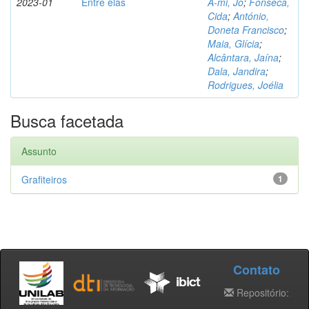
2023-01
Entre elas
A-mi, Jo
;
Fonseca,
Cida
;
António,
Doneta Francisco
;
Maia, Glícia
;
Alcântara, Jaína
;
Dala, Jandira
;
Rodrigues, Joélia
Busca facetada
Assunto
Grafiteiros
1
Contato
Repositório: