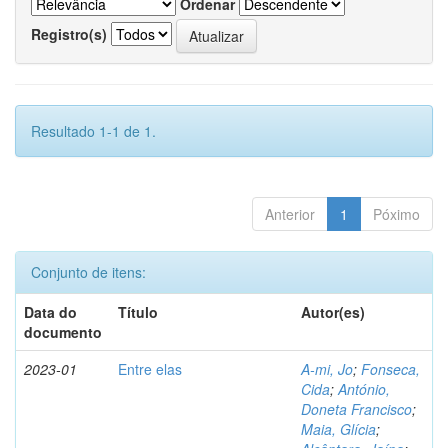
Ordenar
Registro(s)
Resultado 1-1 de 1.
Anterior
1
Póximo
Conjunto de itens:
Data do
Título
Autor(es)
documento
2023-01
Entre elas
A-mi, Jo
;
Fonseca,
Cida
;
António,
Doneta Francisco
;
Maia, Glícia
;