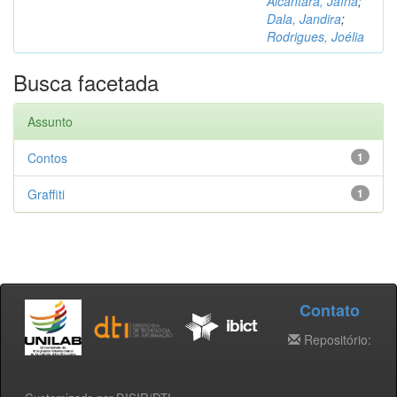
Alcântara, Jaína
;
Dala, Jandira
;
Rodrigues, Joélia
Busca facetada
Assunto
Contos
1
Graffiti
1
Contato
Repositório: