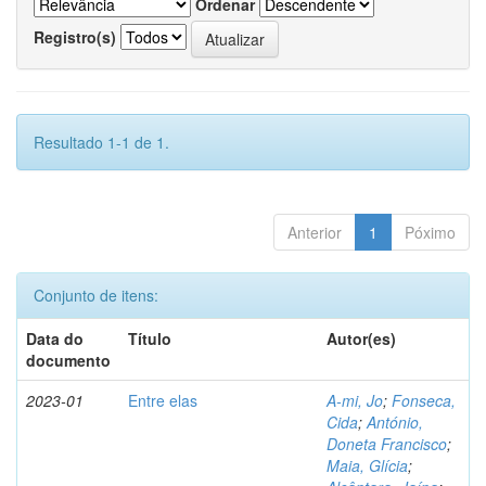
Ordenar
Registro(s)
Resultado 1-1 de 1.
Anterior
1
Póximo
Conjunto de itens:
Data do
Título
Autor(es)
documento
2023-01
Entre elas
A-mi, Jo
;
Fonseca,
Cida
;
António,
Doneta Francisco
;
Maia, Glícia
;