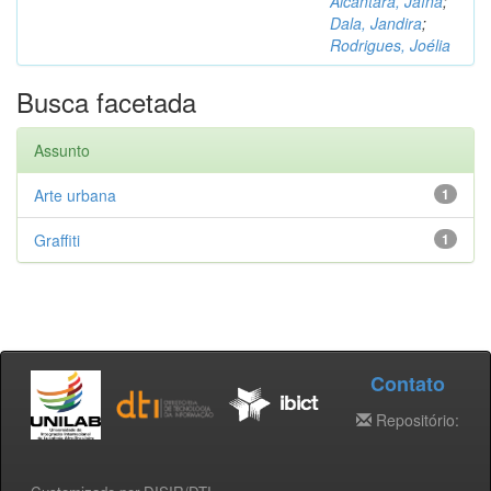
Alcântara, Jaína
;
Dala, Jandira
;
Rodrigues, Joélia
Busca facetada
Assunto
Arte urbana
1
Graffiti
1
Contato
Repositório: