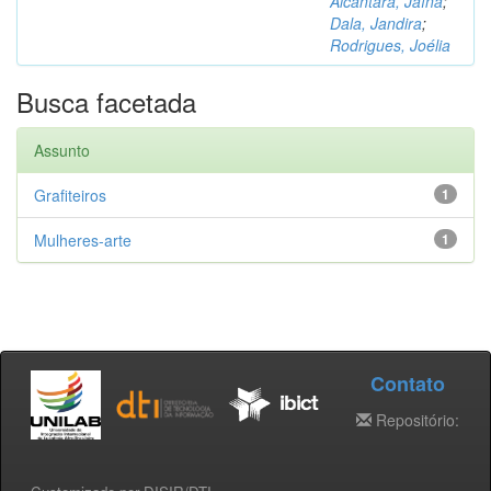
Alcântara, Jaína
;
Dala, Jandira
;
Rodrigues, Joélia
Busca facetada
Assunto
Grafiteiros
1
Mulheres-arte
1
Contato
Repositório: