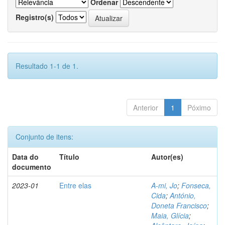
Ordenar
Registro(s)
Resultado 1-1 de 1.
Anterior
1
Póximo
Conjunto de itens:
Data do
Título
Autor(es)
documento
2023-01
Entre elas
A-mi, Jo
;
Fonseca,
Cida
;
António,
Doneta Francisco
;
Maia, Glícia
;